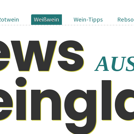
ews
Rotwein
Weißwein
Wein-Tipps
Rebso
AU
in­gl