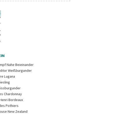
N
mpf Nahe Beieinander
litor Weißburgunder
are Lugana
iesling
issburgunder
es Chardonnay
Henri Bordeaux
es Pothiers
use New Zealand