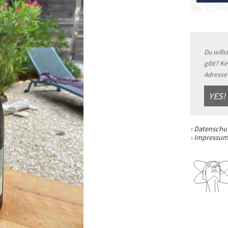
Du wills
gibt? Ke
Adresse 
YES!
› Datenschut
› Impressu