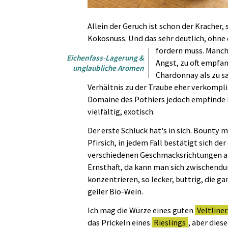
Allein der Geruch ist schon der Kracher,
Kokosnuss. Und das sehr deutlich, ohne
fordern muss.
Manch
Eichenfass-Lagerung &
Angst, zu oft empfa
unglaubliche Aromen
Chardonnay als zu s
Verhältnis zu der Traube eher verkompli
Domaine des Pothiers jedoch empfinde i
vielfältig, exotisch.
Der erste Schluck hat's in sich. Bounty m
Pfirsich, in jedem Fall bestätigt sich der
verschiedenen Geschmacksrichtungen al
Ernsthaft, da kann man sich zwischend
konzentrieren, so lecker, buttrig, die 
geiler Bio-Wein.
Ich mag die Würze eines guten
Veltliner
das Prickeln eines
Rieslings
, aber dies