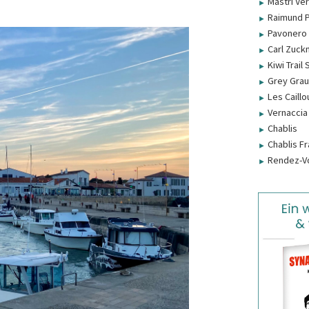
Mastri Ve
►
Raimund P
►
Pavonero 
►
Carl Zuck
►
Kiwi Trail
►
Grey Grau
►
Les Caillo
►
Vernaccia
►
Chablis
►
Chablis F
►
Rendez-Vo
►