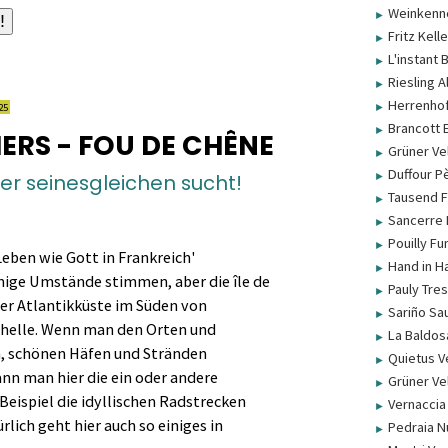
Weinkenne
►
Fritz Kell
►
L'instant
►
Riesling 
►
Herrenhof
►
25
Brancott 
►
ERS - FOU DE CHÊNE
Grüner Vel
►
Duffour P
►
er seinesgleichen sucht!
Tausend F
►
Sancerre 
►
Pouilly Fu
►
eben wie Gott in Frankreich'
Hand in H
►
inige Umstände stimmen, aber die île de
Pauly Tres
►
der Atlantikküste im Süden von
Sariño Sa
►
chelle. Wenn man den Orten und
La Baldos
►
, schönen Häfen und Stränden
Quietus V
►
nn man hier die ein oder andere
Grüner Vel
►
eispiel die idyllischen Radstrecken
Vernaccia 
►
rlich geht hier auch so einiges in
Pedraia N
►