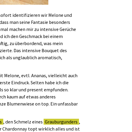
 sofort identifizieren wir Melone und
 dass man seine Fantasie besonders
mal machen mir zu intensive Gerüche
nd ich den Geschmack bei einem
aftig, zu überbordend, was mein
zierte. Das intensive Bouquet des
ch als unglaublich aromatisch,
it Melone, evtl. Ananas, vielleicht auch
 erste Eindruck. Selten habe ich die
s so klar und present empfunden.
urch kaum auf etwas anderes
ganze Blumenwiese on top. Ein unfassbar
s
, den Schmelz eines
Grauburgunders
,
er Chardonnay topt wirklich alles und ist