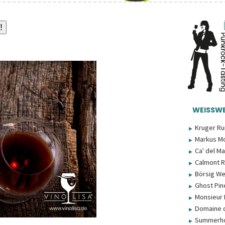
WEISSWEI
Kruger Ru
►
Markus Mo
►
Ca' del M
►
Calmont R
►
Börsig We
►
Ghost Pin
►
Monsieur 
►
Domaine d
►
Summerho
►