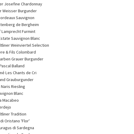
r Josefine Chardonnay
er Weisser Burgunder
 Bordeaux Sauvignon
Altenberg de Bergheim
 Lamprecht Furmint
Estate Sauvignon Blanc
tliner Weinviertel Selection
ère & Fils Colombard
arben Grauer Burgunder
Pascal Balland
mé Les Chants de Cri
and Grauburgunder
 Naris Riesling
uvignon Blanc
a Macabeo
erdejo
tliner Tradition
di Oristano 'Flor'
uragus di Sardegna