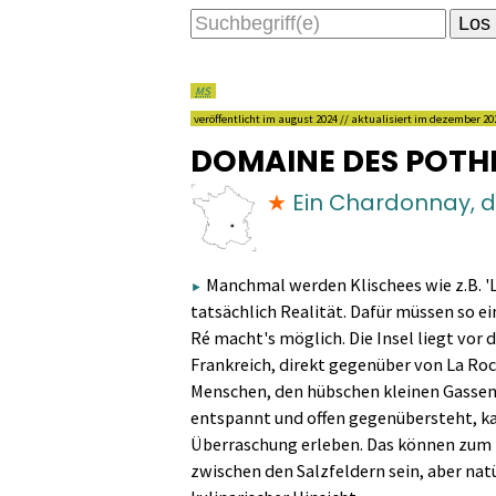
MS
veröffentlicht im
august 2024
// aktualisiert im
dezember 20
DOMAINE DES POTHI
Ein Chardonnay, d
Manchmal werden Klischees wie z.B. 'L
►
tatsächlich Realität. Dafür müssen so e
Ré macht's möglich. Die Insel liegt vor 
Frankreich, direkt gegenüber von La Ro
Menschen, den hübschen kleinen Gassen
entspannt und offen gegenübersteht, ka
Überraschung erleben. Das können zum B
zwischen den Salzfeldern sein, aber natü